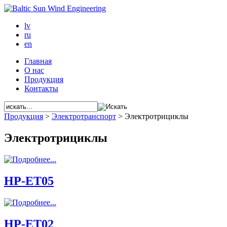
lv
ru
en
Главная
О нас
Продукция
Контакты
Продукция
>
Электротранспорт
>
Электротрициклы
Электрoтрициклы
HP-ET05
HP-ET02