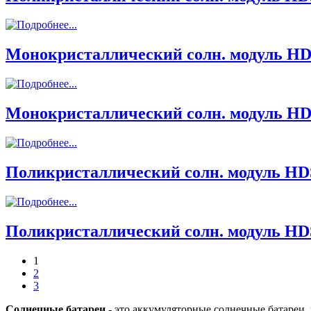
Монокристаллический солн. модуль H
Монокристаллический солн. модуль H
Поликристаллический солн. модуль HD
Поликристаллический солн. модуль HD
1
2
3
Солнечные батареи
- это аккумуляторные солнечные батареи,