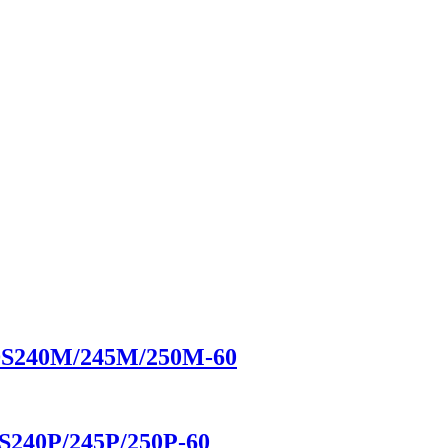
DS240M/245M/250M-60
S240P/245P/250P-60