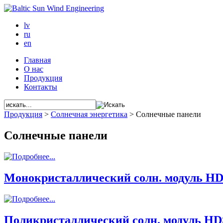
lv
ru
en
Главная
О нас
Продукция
Контакты
Продукция
>
Солнечная энергетика
>
Солнечные панели
Солнечные панели
Монокристаллический солн. модуль H
Поликристаллический солн. модуль HD