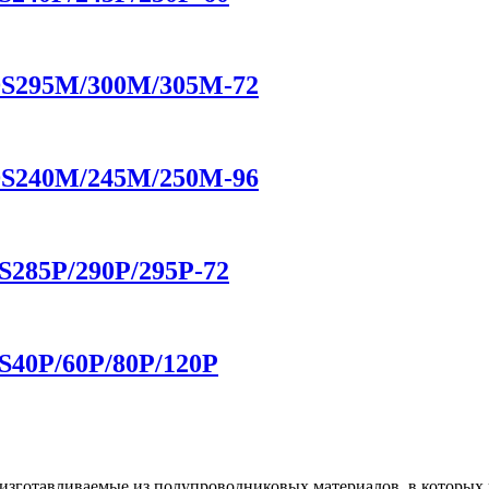
DS295M/300M/305M-72
DS240M/245M/250M-96
S285P/290P/295P-72
S40P/60P/80P/120P
 изготавливаемые из полупроводниковых материалов, в которых 